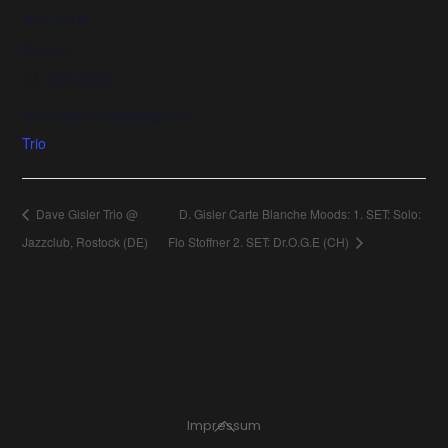
DETAILS
Datum:
13. April 2025
Veranstaltungskategorie:
Trio
Dave Gisler Trio @
D. Gisler Carte Blanche Moods: 1. SET: Solo:
Jazzclub, Rostock (DE)
Flo Stoffner 2. SET: Dr.O.G.E (CH)
Back
Impressum
To