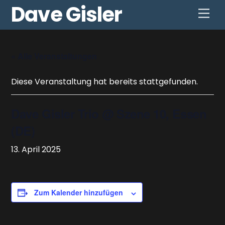
Skip
Dave Gisler
Men
to
content
« Alle Veranstaltungen
Diese Veranstaltung hat bereits stattgefunden.
Dave Gisler Trio @ Szene 10, Essen
(DE)
13. April 2025
Zum Kalender hinzufügen