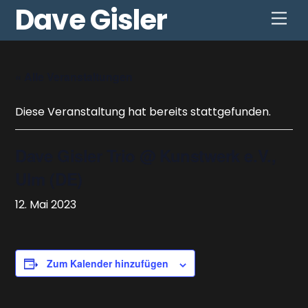
Skip
Dave Gisler
Men
to
content
« Alle Veranstaltungen
Diese Veranstaltung hat bereits stattgefunden.
Dave Gisler Trio @ Kunstwerk e.V.,
Ulm (DE)
12. Mai 2023
Zum Kalender hinzufügen