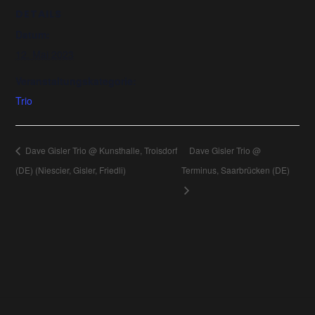
DETAILS
Datum:
12. Mai 2023
Veranstaltungskategorie:
Trio
Dave Gisler Trio @ Kunsthalle, Troisdorf
Dave Gisler Trio @
(DE) (Niescier, Gisler, Friedli)
Terminus, Saarbrücken (DE)
Back